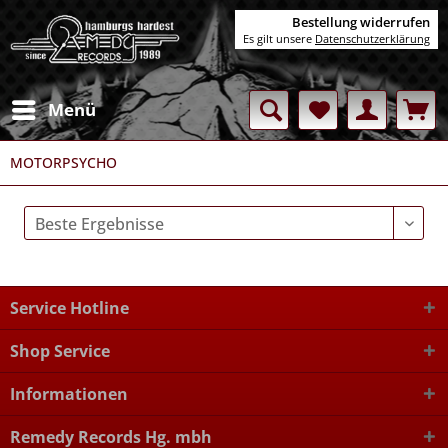
Bestellung widerrufen
Es gilt unsere
Datenschutzerklärung
Menü
MOTORPSYCHO
Service Hotline
Shop Service
Informationen
Remedy Records Hg. mbh