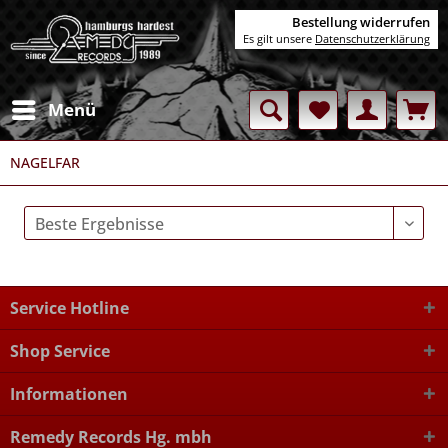
Bestellung widerrufen
Es gilt unsere
Datenschutzerklärung
Menü
NAGELFAR
Service Hotline
Shop Service
Informationen
Remedy Records Hg. mbh