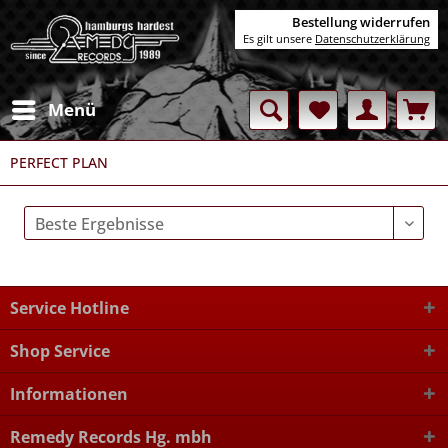
Bestellung widerrufen
Es gilt unsere
Datenschutzerklärung
Menü
PERFECT PLAN
Service Hotline
Shop Service
Informationen
Remedy Records Hg. mbh