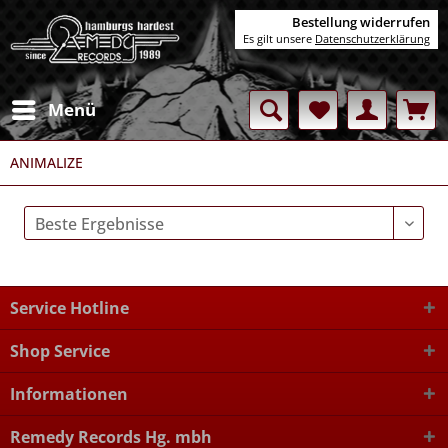
Bestellung widerrufen
Es gilt unsere
Datenschutzerklärung
Menü
ANIMALIZE
Service Hotline
Shop Service
Informationen
Remedy Records Hg. mbh