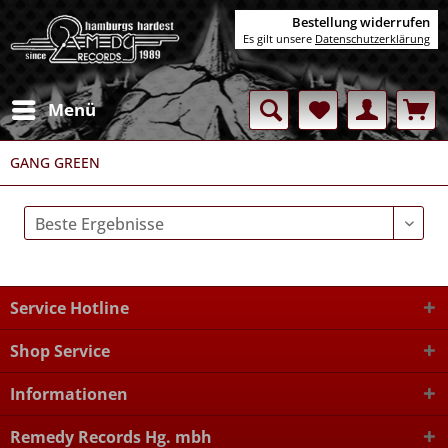
Bestellung widerrufen
Es gilt unsere
Datenschutzerklärung
Menü
GANG GREEN
Service Hotline
Shop Service
Informationen
Remedy Records Hg. mbh