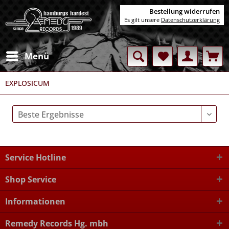
Bestellung widerrufen
Es gilt unsere
Datenschutzerklärung
Menü
EXPLOSICUM
Service Hotline
Shop Service
Informationen
Remedy Records Hg. mbh