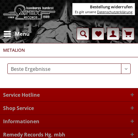
Bestellung widerrufen
Es gilt unsere
Datenschutzerklärung
Menü
METALION
Service Hotline
Shop Service
Informationen
Remedy Records Hg. mbh