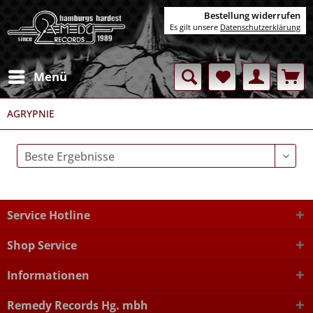
Bestellung widerrufen
Es gilt unsere
Datenschutzerklärung
Menü
AGRYPNIE
Service Hotline
Shop Service
Informationen
Remedy Records Hg. mbh