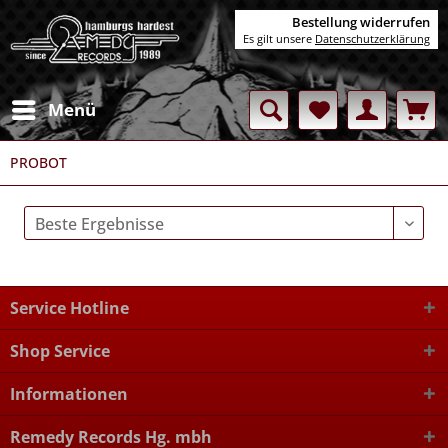
Bestellung widerrufen
Es gilt unsere
Datenschutzerklärung
Menü
PROBOT
Service Hotline
Shop Service
Informationen
Remedy Records Hg. mbh