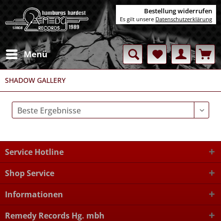
Bestellung widerrufen
Es gilt unsere
Datenschutzerklärung
Menü
SHADOW GALLERY
Service Hotline
Shop Service
Informationen
Remedy Records Hg. mbh