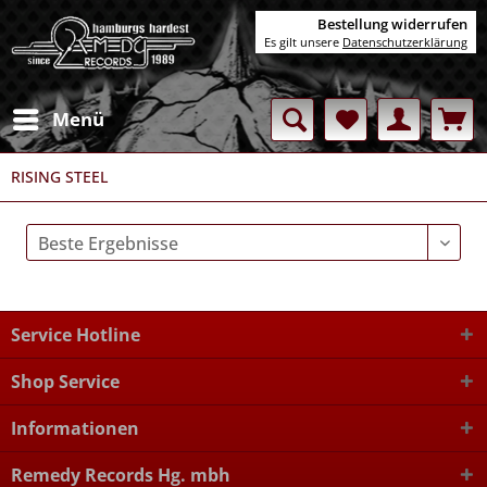
Bestellung widerrufen
Es gilt unsere
Datenschutzerklärung
Menü
RISING STEEL
Service Hotline
Shop Service
Informationen
Remedy Records Hg. mbh