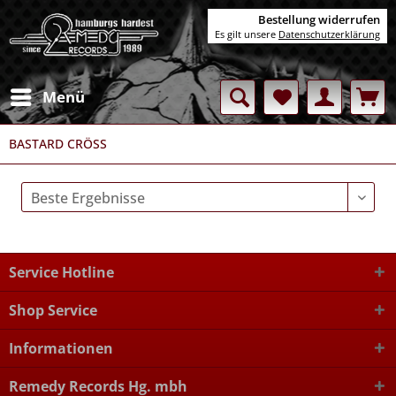
Bestellung widerrufen
Es gilt unsere
Datenschutzerklärung
Menü
BASTARD CRÖSS
Service Hotline
Shop Service
Informationen
Remedy Records Hg. mbh