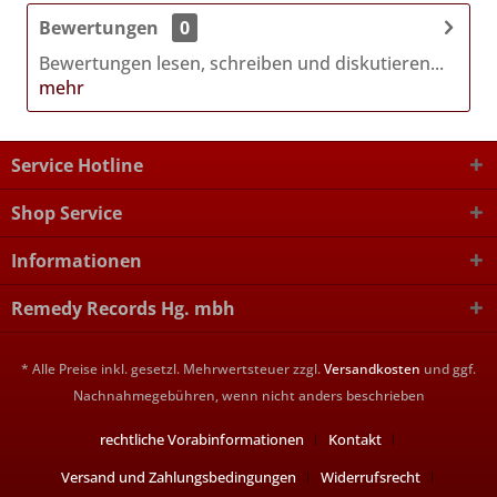
Bewertungen
0
Bewertungen lesen, schreiben und diskutieren...
mehr
Service Hotline
Shop Service
Informationen
Remedy Records Hg. mbh
* Alle Preise inkl. gesetzl. Mehrwertsteuer zzgl.
Versandkosten
und ggf.
Nachnahmegebühren, wenn nicht anders beschrieben
rechtliche Vorabinformationen
Kontakt
Versand und Zahlungsbedingungen
Widerrufsrecht