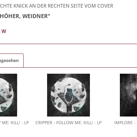
ICHTE KNICK AN DER RECHTEN SEITE VOM COVER
, HÖHER, WEIDNER"
R W
angesehen
ME: KILL! - LP
CRIPPER
- FOLLOW ME: KILL! - LP
IMPLORE
-