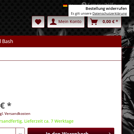
Service/Hilfe
Deutsch
Bestellung widerrufen
Es gilt unsere
Datenschutzerklärung
Mein Konto
0,00 € *
l Bash
€ *
gl. Versandkosten
rsandfertig, Lieferzeit ca. 7 Werktage