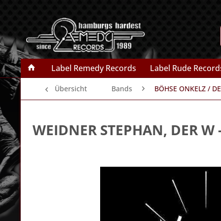
Label Remedy Records
Label Rude Record
Übersicht
Bands
BÖHSE ONKELZ / D
WEIDNER STEPHAN, DER W