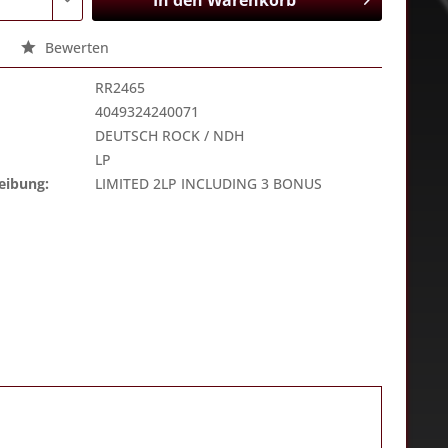
In den
Warenkorb
Bewerten
RR2465
4049324240071
DEUTSCH ROCK / NDH
LP
eibung:
LIMITED 2LP INCLUDING 3 BONUS