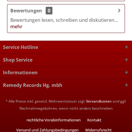
Bewertungen
0
Bewertungen lesen, schreiben und diskutieren...
mehr
Service Hotline
Shop Service
Informationen
Remedy Records Hg. mbh
* Alle Preise inkl. gesetzl. Mehrwertsteuer zzgl.
Versandkosten
und ggf.
Nachnahmegebühren, wenn nicht anders beschrieben
rechtliche Vorabinformationen
Kontakt
Versand und Zahlungsbedingungen
Widerrufsrecht