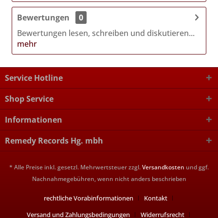
Bewertungen
0
Bewertungen lesen, schreiben und diskutieren...
mehr
Service Hotline
Shop Service
Informationen
Remedy Records Hg. mbh
* Alle Preise inkl. gesetzl. Mehrwertsteuer zzgl.
Versandkosten
und ggf.
Nachnahmegebühren, wenn nicht anders beschrieben
rechtliche Vorabinformationen
Kontakt
Versand und Zahlungsbedingungen
Widerrufsrecht