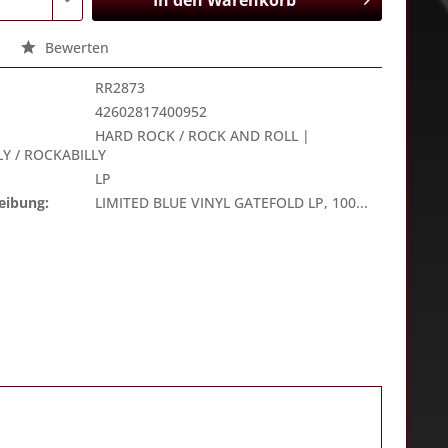
In den
Warenkorb
Bewerten
RR2873
42602817400952
HARD ROCK / ROCK AND ROLL |
Y / ROCKABILLY
LP
eibung:
LIMITED BLUE VINYL GATEFOLD LP, 100...