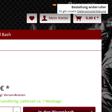
Service/Hilfe
Deutsch
Bestellung widerrufen
Es gilt unsere
Datenschutzerklärung
Mein Konto
0,00 € *
l Bash
€ *
gl. Versandkosten
rsandfertig, Lieferzeit ca. 7 Werktage