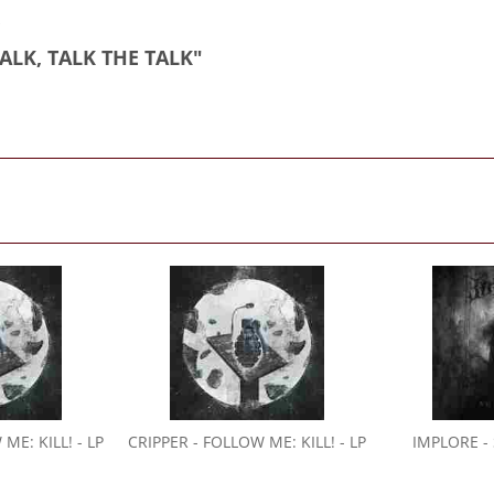
S
ALK, TALK THE TALK"
ME: KILL! - LP
CRIPPER
- FOLLOW ME: KILL! - LP
IMPLORE
-