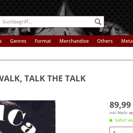
s
Genres
Format
Merchandise
Others
Meta
WALK, TALK THE TALK
89,99 
inkl. MwSt.
zz
Sofort ve