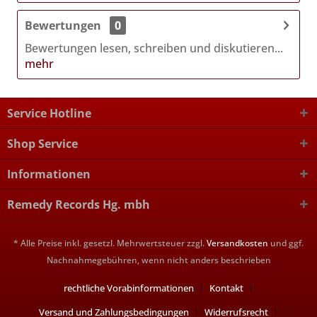
Bewertungen
0
Bewertungen lesen, schreiben und diskutieren...
mehr
Service Hotline
Shop Service
Informationen
Remedy Records Hg. mbh
* Alle Preise inkl. gesetzl. Mehrwertsteuer zzgl.
Versandkosten
und ggf.
Nachnahmegebühren, wenn nicht anders beschrieben
rechtliche Vorabinformationen
Kontakt
Versand und Zahlungsbedingungen
Widerrufsrecht