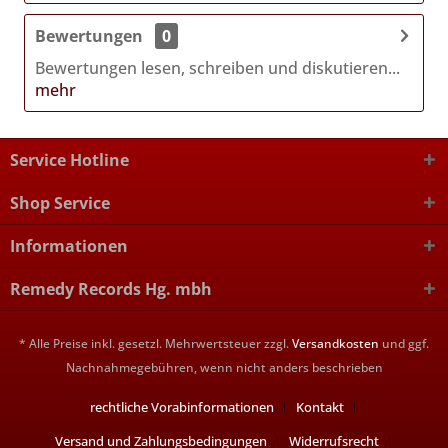
Bewertungen
0
Bewertungen lesen, schreiben und diskutieren...
mehr
Service Hotline
Shop Service
Informationen
Remedy Records Hg. mbh
* Alle Preise inkl. gesetzl. Mehrwertsteuer zzgl.
Versandkosten
und ggf.
Nachnahmegebühren, wenn nicht anders beschrieben
rechtliche Vorabinformationen
Kontakt
Versand und Zahlungsbedingungen
Widerrufsrecht