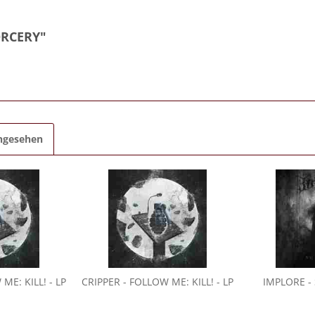
ORCERY"
angesehen
ME: KILL! - LP
CRIPPER
- FOLLOW ME: KILL! - LP
IMPLORE
-