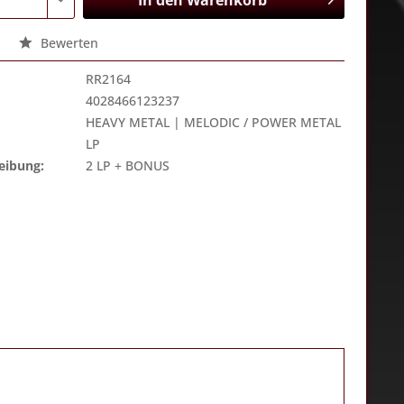
In den
Warenkorb
Bewerten
RR2164
4028466123237
HEAVY METAL | MELODIC / POWER METAL
LP
eibung:
2 LP + BONUS