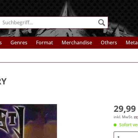
s
Genres
Format
Merchandise
Others
Meta
RY
29,99 
inkl. MwSt.
zz
Sofort ve