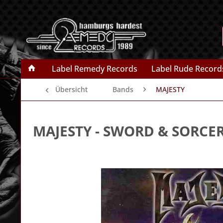
Label Remedy Records
Label Rude Record
Übersicht
Bands
MAJESTY
MAJESTY
- SWORD & SORCE