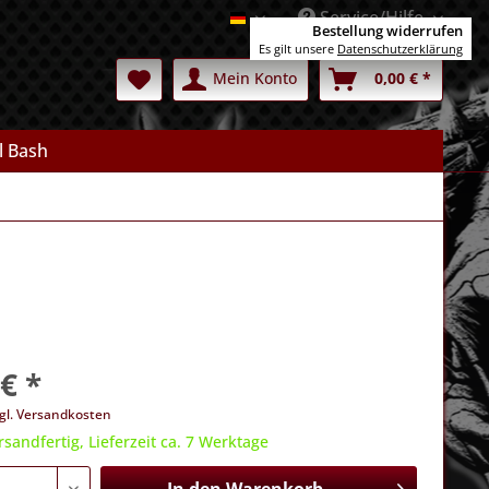
Service/Hilfe
Deutsch
Bestellung widerrufen
Es gilt unsere
Datenschutzerklärung
Mein Konto
0,00 € *
l Bash
€ *
gl. Versandkosten
rsandfertig, Lieferzeit ca. 7 Werktage