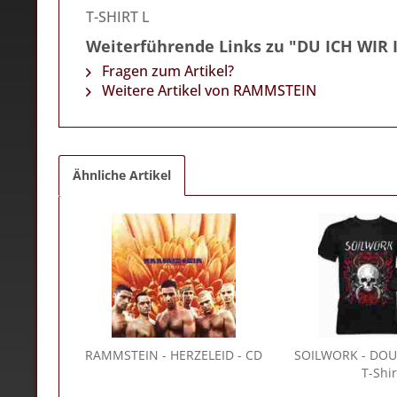
T-SHIRT L
Weiterführende Links zu "DU ICH WIR 
Fragen zum Artikel?
Weitere Artikel von RAMMSTEIN
Ähnliche Artikel
RAMMSTEIN
- HERZELEID - CD
SOILWORK
- DOU
T-Shir