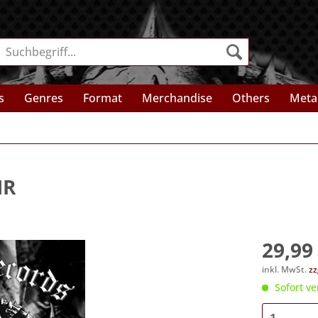
s
Genres
Format
Merchandise
Others
Meta
HR
29,99 
inkl. MwSt.
zz
Sofort ve