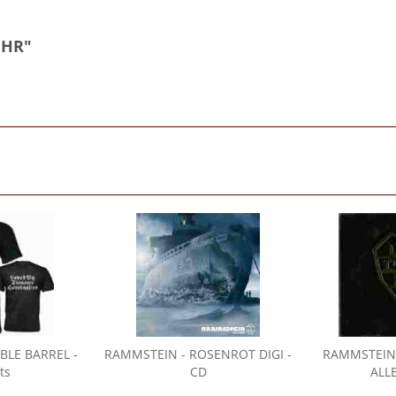
IHR"
BLE BARREL -
RAMMSTEIN
- ROSENROT DIGI -
RAMMSTEIN
ts
CD
ALLE