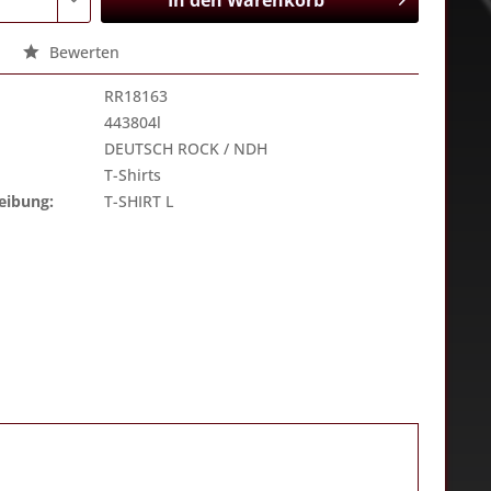
In den
Warenkorb
Bewerten
RR18163
443804l
DEUTSCH ROCK / NDH
T-Shirts
eibung:
T-SHIRT L