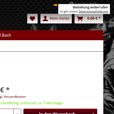
Service/Hilfe
Deutsch
Bestellung widerrufen
Es gilt unsere
Datenschutzerklärung
Mein Konto
0,00 € *
l Bash
€ *
gl. Versandkosten
rsandfertig, Lieferzeit ca. 7 Werktage