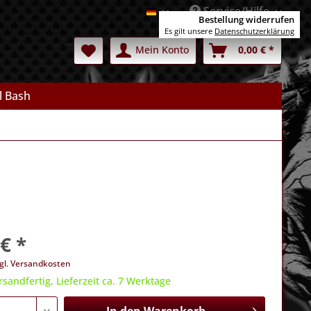
Service/Hilfe
Deutsch
Bestellung widerrufen
Es gilt unsere
Datenschutzerklärung
Mein Konto
0,00 € *
l Bash
€ *
gl. Versandkosten
rsandfertig, Lieferzeit ca. 7 Werktage