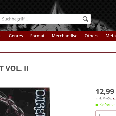
s
Genres
Format
Merchandise
Others
Meta
 VOL. II
12,99 
inkl. MwSt.
zz
Sofort ve