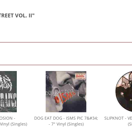
REET VOL. II"
LOSION
-
DOG EAT DOG
- ISMS PIC 7&#34;
SLIPKNOT
- VE
inyl (Singles)
- 7" Vinyl (Singles)
(S