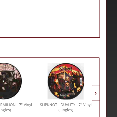
RMILION - 7" Vinyl
SLIPKNOT
- DUALITY - 7" Vinyl
SAMPLE
ingles)
(Singles)
ANNIV