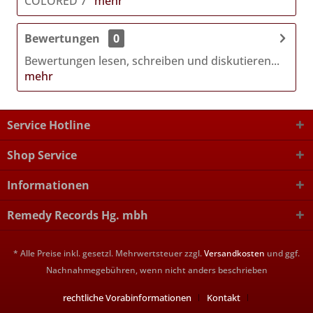
COLORED 7"
mehr
Bewertungen
0
Bewertungen lesen, schreiben und diskutieren...
mehr
Service Hotline
Shop Service
Informationen
Remedy Records Hg. mbh
* Alle Preise inkl. gesetzl. Mehrwertsteuer zzgl.
Versandkosten
und ggf.
Nachnahmegebühren, wenn nicht anders beschrieben
rechtliche Vorabinformationen
Kontakt