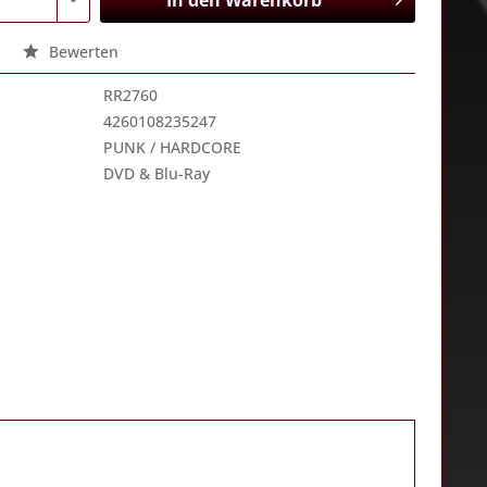
In den
Warenkorb
Bewerten
RR2760
4260108235247
PUNK / HARDCORE
DVD & Blu-Ray