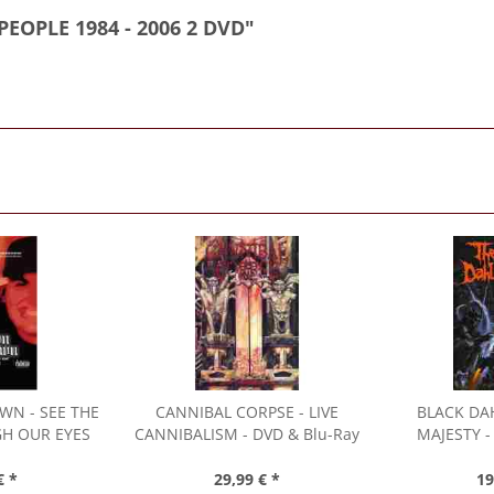
EOPLE 1984 - 2006 2 DVD"
OWN
- SEE THE
CANNIBAL CORPSE
- LIVE
BLACK DA
H OUR EYES
CANNIBALISM - DVD & Blu-Ray
MAJESTY -
VD & Blu-Ray
€ *
29,99 € *
19