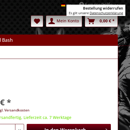
Service/Hilfe
Deutsch
Bestellung widerrufen
Es gilt unsere
Datenschutzerklärung
Mein Konto
0,00 € *
l Bash
€ *
gl. Versandkosten
rsandfertig, Lieferzeit ca. 7 Werktage