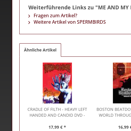
Weiterführende Links zu "ME AND MY P
Fragen zum Artikel?
Weitere Artikel von SPERMBIRDS
Ähnliche Artikel
CRADLE OF FILTH
- HEAVY LEFT
BOSTON BEATD
HANDED AND CANDID DVD -
WORLD THROUG
DVD & Blu-Ray
VOL. II DVD - D
17,99 € *
16,99 