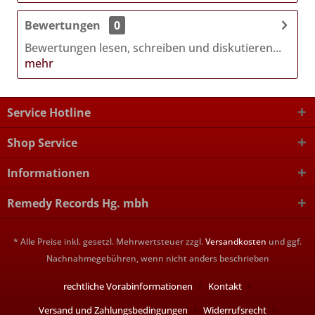
Bewertungen
0
Bewertungen lesen, schreiben und diskutieren...
mehr
Service Hotline
Shop Service
Informationen
Remedy Records Hg. mbh
* Alle Preise inkl. gesetzl. Mehrwertsteuer zzgl.
Versandkosten
und ggf.
Nachnahmegebühren, wenn nicht anders beschrieben
rechtliche Vorabinformationen
Kontakt
Versand und Zahlungsbedingungen
Widerrufsrecht