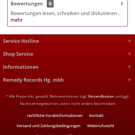
Bewertungen
0
Bewertungen lesen, schreiben und diskutieren...
mehr
Service Hotline
Shop Service
Informationen
Remedy Records Hg. mbh
* Alle Preise inkl. gesetzl. Mehrwertsteuer zzgl.
Versandkosten
und ggf.
Nachnahmegebühren, wenn nicht anders beschrieben
rechtliche Vorabinformationen
Kontakt
Versand und Zahlungsbedingungen
Widerrufsrecht