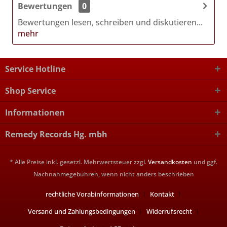
Bewertungen
0
Bewertungen lesen, schreiben und diskutieren...
mehr
Service Hotline
Shop Service
Informationen
Remedy Records Hg. mbh
* Alle Preise inkl. gesetzl. Mehrwertsteuer zzgl.
Versandkosten
und ggf.
Nachnahmegebühren, wenn nicht anders beschrieben
rechtliche Vorabinformationen
Kontakt
Versand und Zahlungsbedingungen
Widerrufsrecht