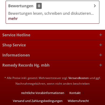
Bewertungen
0
Bewertungen lesen, schreiben und diskutieren...
mehr
Service Hotline
Shop Service
Informationen
Remedy Records Hg. mbh
* Alle Preise inkl. gesetzl. Mehrwertsteuer zzgl.
Versandkosten
und ggf.
Nachnahmegebühren, wenn nicht anders beschrieben
rechtliche Vorabinformationen
Kontakt
Versand und Zahlungsbedingungen
Widerrufsrecht