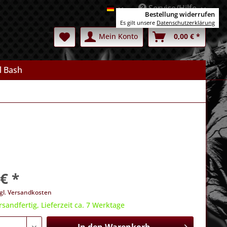
Service/Hilfe
Deutsch
Bestellung widerrufen
Es gilt unsere
Datenschutzerklärung
Mein Konto
0,00 € *
l Bash
€ *
gl. Versandkosten
rsandfertig, Lieferzeit ca. 7 Werktage