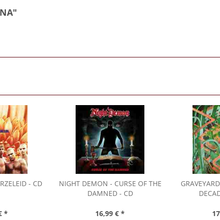
NNA"
RZELEID - CD
NIGHT DEMON
- CURSE OF THE
GRAVEYARD
DAMNED - CD
DECAD
€ *
16,99 € *
17