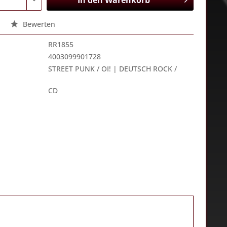
In den
Warenkorb
Bewerten
RR1855
4003099901728
STREET PUNK / OI! | DEUTSCH ROCK /
CD