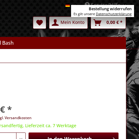
Service/Hilfe
Deutsch
Bestellung widerrufen
Es gilt unsere
Datenschutzerklärung
Mein Konto
0,00 € *
l Bash
€ *
gl. Versandkosten
rsandfertig, Lieferzeit ca. 7 Werktage