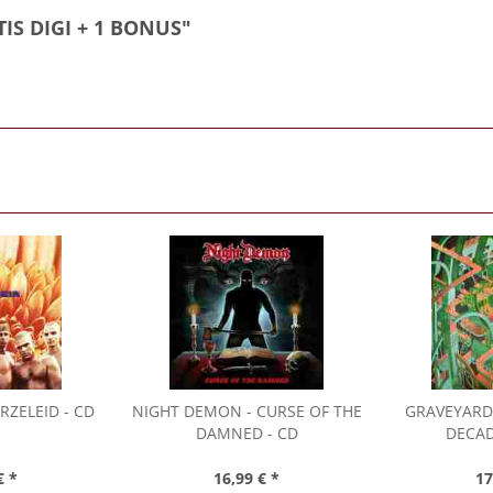
IS DIGI + 1 BONUS"
RZELEID - CD
NIGHT DEMON
- CURSE OF THE
GRAVEYARD
DAMNED - CD
DECAD
€ *
16,99 € *
17