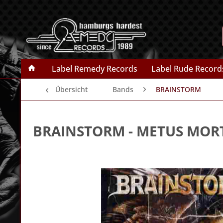
Label Remedy Records
Label Rude Record
Übersicht
Bands
BRAINSTORM
BRAINSTORM
- METUS MORT