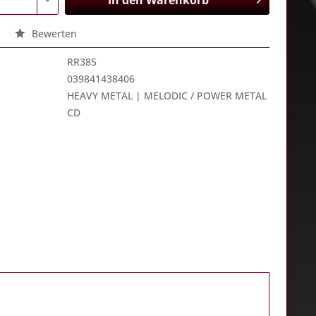
In den
Warenkorb
Bewerten
RR385
039841438406
HEAVY METAL | MELODIC / POWER METAL
CD