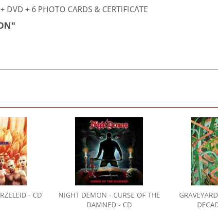
 + DVD + 6 PHOTO CARDS & CERTIFICATE
ION"
RZELEID - CD
NIGHT DEMON
- CURSE OF THE
GRAVEYARD
DAMNED - CD
DECAD