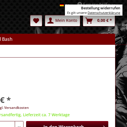
Service/Hilfe
Deutsch
Bestellung widerrufen
Es gilt unsere
Datenschutzerklärung
Mein Konto
0,00 € *
l Bash
€ *
gl. Versandkosten
rsandfertig, Lieferzeit ca. 7 Werktage