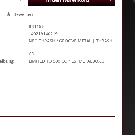
In den
Warenkorb
Bewerten
RR1169
140219140219
NEO THRASH / GROOVE METAL | THRASH
CD
eibung:
LIMITED TO 500 COPIES, METALBOX,...