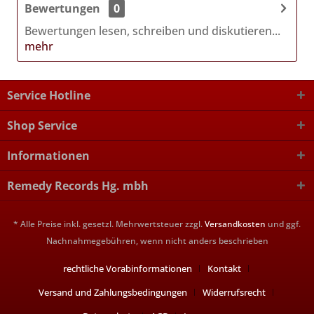
Bewertungen
0
Bewertungen lesen, schreiben und diskutieren...
mehr
Service Hotline
Shop Service
Informationen
Remedy Records Hg. mbh
* Alle Preise inkl. gesetzl. Mehrwertsteuer zzgl.
Versandkosten
und ggf.
Nachnahmegebühren, wenn nicht anders beschrieben
rechtliche Vorabinformationen
Kontakt
Versand und Zahlungsbedingungen
Widerrufsrecht