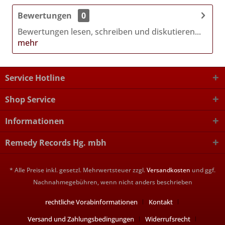
Bewertungen
0
Bewertungen lesen, schreiben und diskutieren...
mehr
Service Hotline
Shop Service
Informationen
Remedy Records Hg. mbh
* Alle Preise inkl. gesetzl. Mehrwertsteuer zzgl.
Versandkosten
und ggf.
Nachnahmegebühren, wenn nicht anders beschrieben
rechtliche Vorabinformationen
Kontakt
Versand und Zahlungsbedingungen
Widerrufsrecht