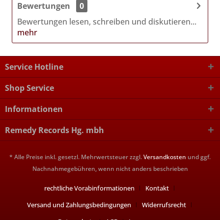
Bewertungen
0
Bewertungen lesen, schreiben und diskutieren...
mehr
Service Hotline
Shop Service
Informationen
Remedy Records Hg. mbh
* Alle Preise inkl. gesetzl. Mehrwertsteuer zzgl.
Versandkosten
und ggf.
Nachnahmegebühren, wenn nicht anders beschrieben
rechtliche Vorabinformationen
Kontakt
Versand und Zahlungsbedingungen
Widerrufsrecht