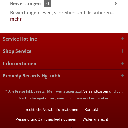
Bewertungen
0
Bewertungen lesen, schreiben und diskutieren...
mehr
Service Hotline
Shop Service
Informationen
Remedy Records Hg. mbh
* Alle Preise inkl. gesetzl. Mehrwertsteuer zzgl.
Versandkosten
und ggf.
Nachnahmegebühren, wenn nicht anders beschrieben
rechtliche Vorabinformationen
Kontakt
Versand und Zahlungsbedingungen
Widerrufsrecht