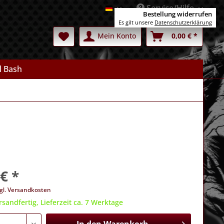
Service/Hilfe
Deutsch
Bestellung widerrufen
Es gilt unsere
Datenschutzerklärung
Mein Konto
0,00 € *
l Bash
€ *
gl. Versandkosten
rsandfertig, Lieferzeit ca. 7 Werktage