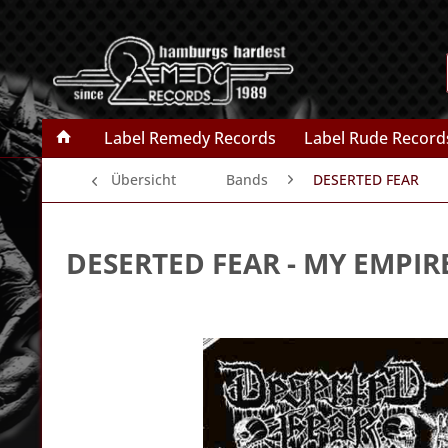
Label Remedy Records
Label Rude Record
Übersicht
Bands
DESERTED FEAR
DESERTED FEAR
- MY EMPIR