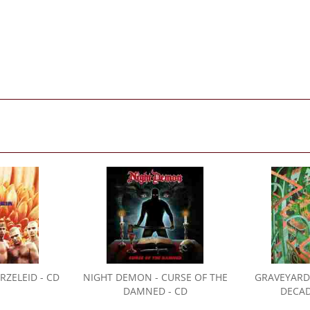
RZELEID - CD
NIGHT DEMON
- CURSE OF THE
GRAVEYARD
DAMNED - CD
DECAD