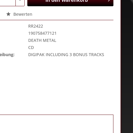
In den
Warenkorb
Bewerten
RR2422
190758477121
DEATH METAL
CD
eibung:
DIGIPAK INCLUDING 3 BONUS TRACKS