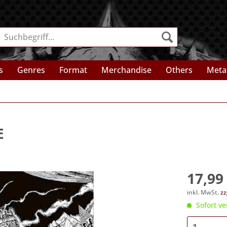
s
Genres
Format
Merchandise
Others
Meta
E
17,99 
inkl. MwSt.
zz
Sofort ve