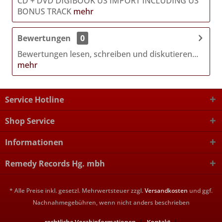
CD + DVD DIGIBOOK US IMPORT INCLUDING US
BONUS TRACK
mehr
Bewertungen
0
Bewertungen lesen, schreiben und diskutieren...
mehr
Service Hotline
Shop Service
Informationen
Remedy Records Hg. mbh
* Alle Preise inkl. gesetzl. Mehrwertsteuer zzgl.
Versandkosten
und ggf.
Nachnahmegebühren, wenn nicht anders beschrieben