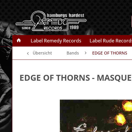
Label Remedy Records
Label Rude Record
Übersicht
Bands
EDGE OF THORNS
EDGE OF THORNS
- MASQUE