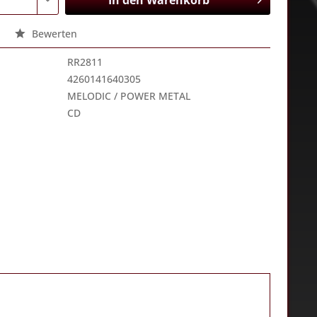
In den
Warenkorb
Bewerten
RR2811
4260141640305
MELODIC / POWER METAL
CD