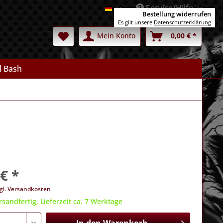
Service/Hilfe
Deutsch
Bestellung widerrufen
Es gilt unsere
Datenschutzerklärung
Mein Konto
0,00 € *
l Bash
€ *
gl. Versandkosten
rsandfertig, Lieferzeit ca. 7 Werktage