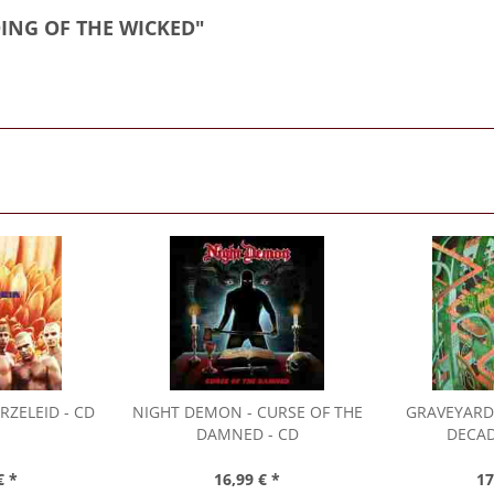
DING OF THE WICKED"
RZELEID - CD
NIGHT DEMON
- CURSE OF THE
GRAVEYARD
DAMNED - CD
DECAD
€ *
16,99 € *
17