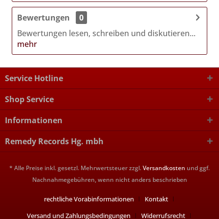
Bewertungen
0
Bewertungen lesen, schreiben und diskutieren...
mehr
Service Hotline
Shop Service
Informationen
Remedy Records Hg. mbh
* Alle Preise inkl. gesetzl. Mehrwertsteuer zzgl.
Versandkosten
und ggf.
Nachnahmegebühren, wenn nicht anders beschrieben
rechtliche Vorabinformationen
Kontakt
Versand und Zahlungsbedingungen
Widerrufsrecht