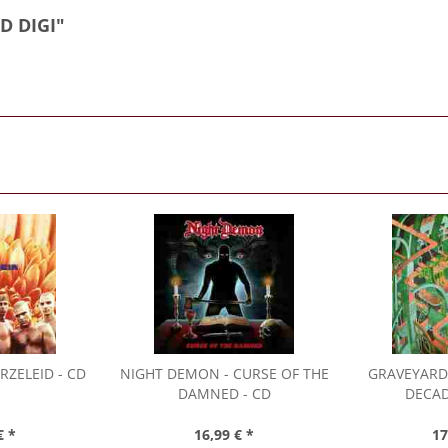
D DIGI"
RZELEID - CD
NIGHT DEMON
- CURSE OF THE
GRAVEYARD
DAMNED - CD
DECAD
€ *
16,99 € *
17