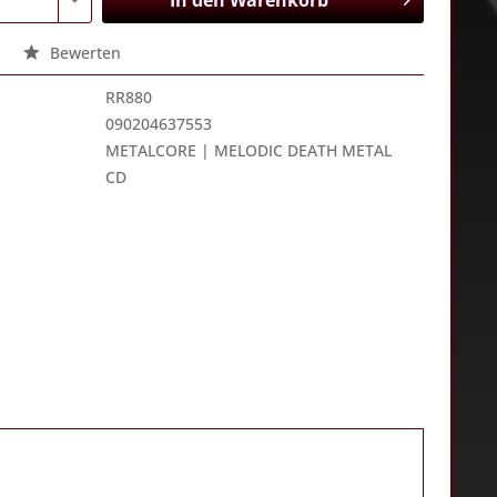
In den
Warenkorb
Bewerten
RR880
090204637553
METALCORE | MELODIC DEATH METAL
CD