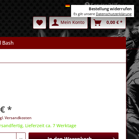
Service/Hilfe
Deutsch
Bestellung widerrufen
Es gilt unsere
Datenschutzerklärung
Mein Konto
0,00 € *
l Bash
€ *
gl. Versandkosten
rsandfertig, Lieferzeit ca. 7 Werktage