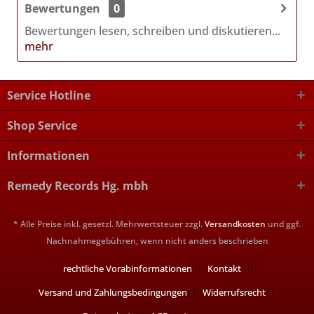
Bewertungen
0
Bewertungen lesen, schreiben und diskutieren...
mehr
Service Hotline
Shop Service
Informationen
Remedy Records Hg. mbh
* Alle Preise inkl. gesetzl. Mehrwertsteuer zzgl.
Versandkosten
und ggf.
Nachnahmegebühren, wenn nicht anders beschrieben
rechtliche Vorabinformationen
Kontakt
Versand und Zahlungsbedingungen
Widerrufsrecht