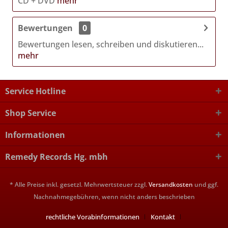
CD + DVD
mehr
Bewertungen
0
Bewertungen lesen, schreiben und diskutieren...
mehr
Service Hotline
Shop Service
Informationen
Remedy Records Hg. mbh
* Alle Preise inkl. gesetzl. Mehrwertsteuer zzgl.
Versandkosten
und ggf.
Nachnahmegebühren, wenn nicht anders beschrieben
rechtliche Vorabinformationen
Kontakt