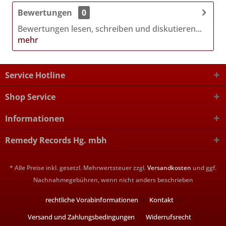
Bewertungen
0
Bewertungen lesen, schreiben und diskutieren...
mehr
Service Hotline
Shop Service
Informationen
Remedy Records Hg. mbh
* Alle Preise inkl. gesetzl. Mehrwertsteuer zzgl.
Versandkosten
und ggf.
Nachnahmegebühren, wenn nicht anders beschrieben
rechtliche Vorabinformationen
Kontakt
Versand und Zahlungsbedingungen
Widerrufsrecht