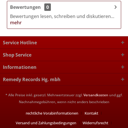
Bewertungen
0
Bewertungen lesen, schreiben und diskutieren...
mehr
Service Hotline
Shop Service
Informationen
Remedy Records Hg. mbh
* Alle Preise inkl. gesetzl. Mehrwertsteuer zzgl.
Versandkosten
und ggf.
Nachnahmegebühren, wenn nicht anders beschrieben
rechtliche Vorabinformationen
Kontakt
Versand und Zahlungsbedingungen
Widerrufsrecht