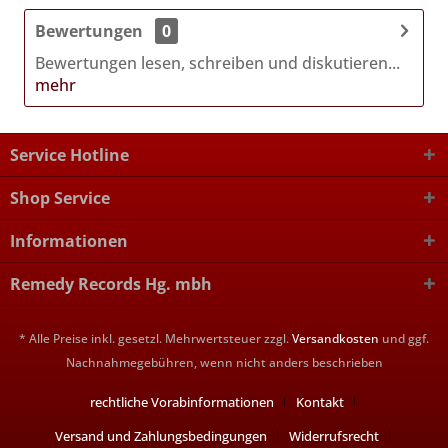
Bewertungen
0
Bewertungen lesen, schreiben und diskutieren...
mehr
Service Hotline
Shop Service
Informationen
Remedy Records Hg. mbh
* Alle Preise inkl. gesetzl. Mehrwertsteuer zzgl.
Versandkosten
und ggf.
Nachnahmegebühren, wenn nicht anders beschrieben
rechtliche Vorabinformationen
Kontakt
Versand und Zahlungsbedingungen
Widerrufsrecht