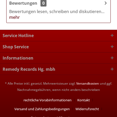
Bewertungen
0
Bewertungen lesen, schreiben und diskutieren...
mehr
Service Hotline
Shop Service
Informationen
Remedy Records Hg. mbh
* Alle Preise inkl. gesetzl. Mehrwertsteuer zzgl.
Versandkosten
und ggf.
Nachnahmegebühren, wenn nicht anders beschrieben
rechtliche Vorabinformationen
Kontakt
Versand und Zahlungsbedingungen
Widerrufsrecht