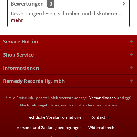
Bewertungen
0
Bewertungen lesen, schreiben und diskutieren...
mehr
Service Hotline
Shop Service
Informationen
Remedy Records Hg. mbh
* Alle Preise inkl. gesetzl. Mehrwertsteuer zzgl.
Versandkosten
und ggf.
Nachnahmegebühren, wenn nicht anders beschrieben
rechtliche Vorabinformationen
Kontakt
Versand und Zahlungsbedingungen
Widerrufsrecht