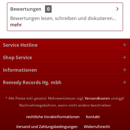
Bewertungen
0
Bewertungen lesen, schreiben und diskutieren...
mehr
Service Hotline
Shop Service
Informationen
Remedy Records Hg. mbh
* Alle Preise inkl. gesetzl. Mehrwertsteuer zzgl.
Versandkosten
und ggf.
Nachnahmegebühren, wenn nicht anders beschrieben
rechtliche Vorabinformationen
Kontakt
Versand und Zahlungsbedingungen
Widerrufsrecht