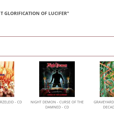
NT GLORIFICATION OF LUCIFER"
RZELEID - CD
NIGHT DEMON
- CURSE OF THE
GRAVEYARD
DAMNED - CD
DECAD