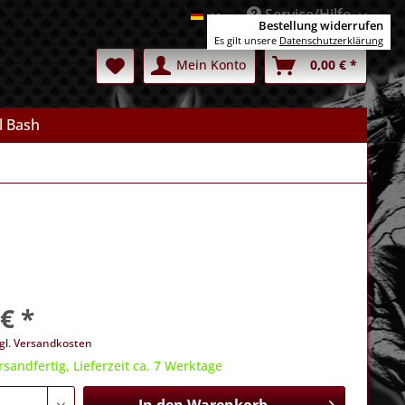
Service/Hilfe
Deutsch
Bestellung widerrufen
Es gilt unsere
Datenschutzerklärung
Mein Konto
0,00 € *
l Bash
€ *
gl. Versandkosten
rsandfertig, Lieferzeit ca. 7 Werktage