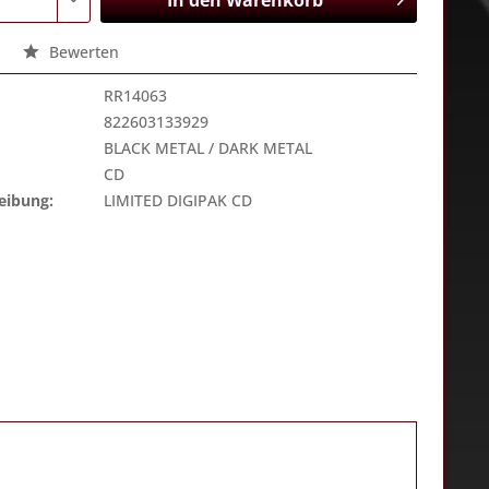
In den
Warenkorb
Bewerten
RR14063
822603133929
BLACK METAL / DARK METAL
CD
eibung:
LIMITED DIGIPAK CD