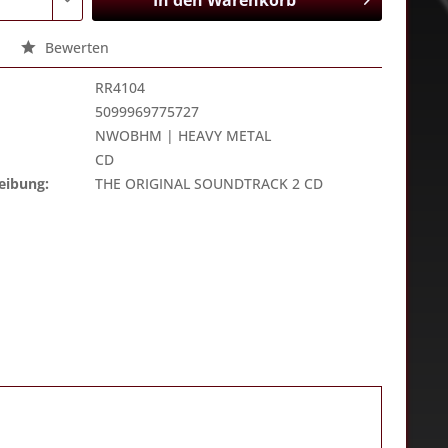
In den
Warenkorb
Bewerten
RR4104
5099969775727
NWOBHM | HEAVY METAL
CD
eibung:
THE ORIGINAL SOUNDTRACK 2 CD