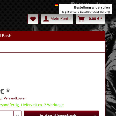
Service/Hilfe
Deutsch
Bestellung widerrufen
Es gilt unsere
Datenschutzerklärung
Mein Konto
0,00 € *
l Bash
€ *
gl. Versandkosten
rsandfertig, Lieferzeit ca. 7 Werktage